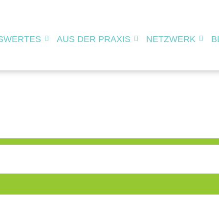
SWERTES
AUS DER PRAXIS
NETZWERK
B