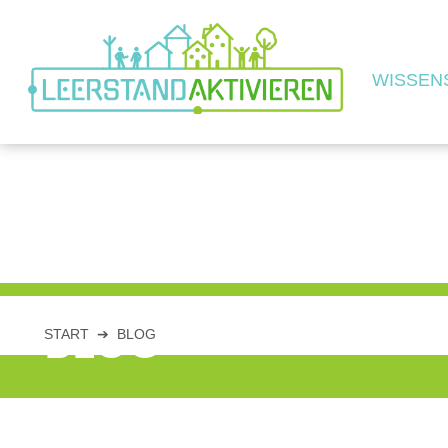
WISSEN
BLOG
START
➔
BLOG