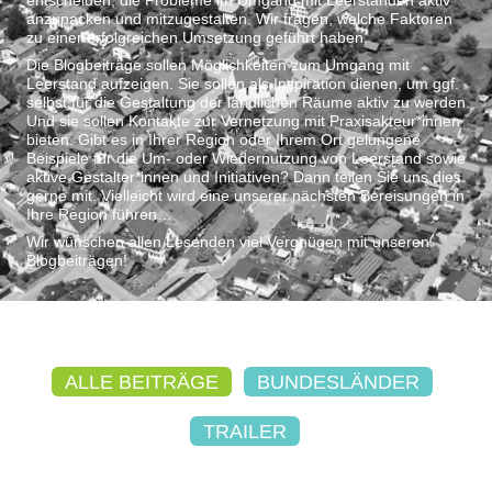
anzupacken und mitzugestalten. Wir fragen, welche Faktoren
zu einer erfolgreichen Umsetzung geführt haben.
Die Blogbeiträge sollen Möglichkeiten zum Umgang mit
Leerstand aufzeigen. Sie sollen als Inspiration dienen, um ggf.
selbst für die Gestaltung der ländlichen Räume aktiv zu werden.
Und sie sollen Kontakte zur Vernetzung mit Praxisakteur*innen
bieten. Gibt es in Ihrer Region oder Ihrem Ort gelungene
Beispiele für die Um- oder Wiedernutzung von Leerstand sowie
aktive Gestalter*innen und Initiativen? Dann teilen Sie uns dies
gerne mit. Vielleicht wird eine unserer nächsten Bereisungen in
Ihre Region führen…
Wir wünschen allen Lesenden viel Vergnügen mit unseren
Blogbeiträgen!
ALLE BEITRÄGE
BUNDESLÄNDER
TRAILER