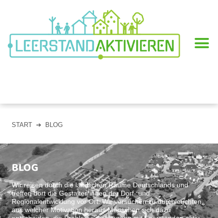
START
➔ BLOG
BLOG
Wir reisen durch die ländlichen Räume Deutschlands und
treffen dort die Gestalter*innen der Dorf- und
Regionalentwicklung vor Ort. Wir versuchen zu durchleuchten,
aus welcher Motivation heraus Menschen sich dazu
entscheiden, die Probleme im Umgang mit Leerständen aktiv