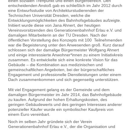
einen sozialen Treffpunkt und einen Bürgerbereich. Den
entscheidenden Anstoß gab es schließlich im Jahr 2012 durch
eine Entwurfsstudie von Architekturstudierenden der
Technischen Universität Dresden, welche die
Entwicklungsmöglichkeiten des Bahnhofsgebäudes aufzeigte.
Initiiert wurde diese von Jana Ahnert, der heutigen
Vereinsvorsitzenden des Generationenbahnhof Erlau e.V. und
damaligen Mitarbeiterin an der TU Dresden. Nach der
öffentlichen Vorstellung des Konzepts mit 100 Teilnehmenden
war die Begeisterung unter den Anwesenden groß. Kurz darauf
schlossen sich der damalige Bürgermeister Wolfgang Ahnert
und einige interessierte Anwohner*innen zu einem Initiativkreis
zusammen. Es entwickelte sich eine konkrete Vision für das
Gebäude – die Kombination aus medizinischen und
gemeinschaftlichen Angeboten, bei der bürgerschaftliches
Engagement und professionelle Dienstleistungen unter einem
Dach zusammenkommen und sich gegenseitig unterstützen.
Mit viel Engagement gelang es der Gemeinde und dem
damaligen Bürgermeister im Jahr 2014, das Bahnhofgebäude
zu kaufen. Aufgrund der hohen Erhaltungskosten, des
geringen Gebäudewerts und des geringen Interesses anderer
potenzieller Käufer wurde ein symbolischer Kaufpreis von
einem Euro vereinbart.
Noch im selben Jahr gründete sich der Verein
Generationenbahnhof Erlau e.V., der die Organisation und