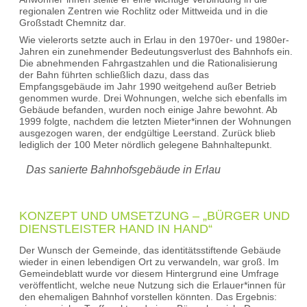
regionalen Zentren wie Rochlitz oder Mittweida und in die
Großstadt Chemnitz dar.
Wie vielerorts setzte auch in Erlau in den 1970er- und 1980er-
Jahren ein zunehmender Bedeutungsverlust des Bahnhofs ein.
Die abnehmenden Fahrgastzahlen und die Rationalisierung
der Bahn führten schließlich dazu, dass das
Empfangsgebäude im Jahr 1990 weitgehend außer Betrieb
genommen wurde. Drei Wohnungen, welche sich ebenfalls im
Gebäude befanden, wurden noch einige Jahre bewohnt. Ab
1999 folgte, nachdem die letzten Mieter*innen der Wohnungen
ausgezogen waren, der endgültige Leerstand. Zurück blieb
lediglich der 100 Meter nördlich gelegene Bahnhaltepunkt.
Das sanierte Bahnhofsgebäude in Erlau
KONZEPT UND UMSETZUNG – „BÜRGER UND
DIENSTLEISTER HAND IN HAND“
Der Wunsch der Gemeinde, das identitätsstiftende Gebäude
wieder in einen lebendigen Ort zu verwandeln, war groß. Im
Gemeindeblatt wurde vor diesem Hintergrund eine Umfrage
veröffentlicht, welche neue Nutzung sich die Erlauer*innen für
den ehemaligen Bahnhof vorstellen könnten. Das Ergebnis: