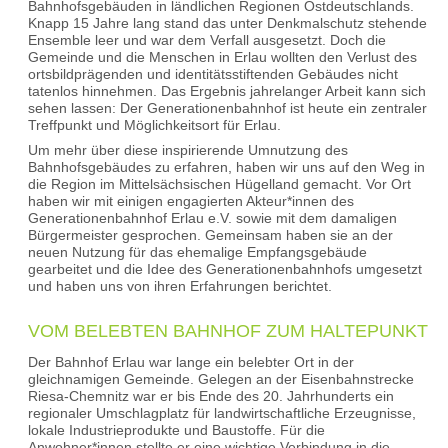
Bahnhofsgebäuden in ländlichen Regionen Ostdeutschlands.
Knapp 15 Jahre lang stand das unter Denkmalschutz stehende
Ensemble leer und war dem Verfall ausgesetzt. Doch die
Gemeinde und die Menschen in Erlau wollten den Verlust des
ortsbildprägenden und identitätsstiftenden Gebäudes nicht
tatenlos hinnehmen. Das Ergebnis jahrelanger Arbeit kann sich
sehen lassen: Der Generationenbahnhof ist heute ein zentraler
Treffpunkt und Möglichkeitsort für Erlau.
Um mehr über diese inspirierende Umnutzung des
Bahnhofsgebäudes zu erfahren, haben wir uns auf den Weg in
die Region im Mittelsächsischen Hügelland gemacht. Vor Ort
haben wir mit einigen engagierten Akteur*innen des
Generationenbahnhof Erlau e.V. sowie mit dem damaligen
Bürgermeister gesprochen. Gemeinsam haben sie an der
neuen Nutzung für das ehemalige Empfangsgebäude
gearbeitet und die Idee des Generationenbahnhofs umgesetzt
und haben uns von ihren Erfahrungen berichtet.
VOM BELEBTEN BAHNHOF ZUM HALTEPUNKT
Der Bahnhof Erlau war lange ein belebter Ort in der
gleichnamigen Gemeinde. Gelegen an der Eisenbahnstrecke
Riesa-Chemnitz war er bis Ende des 20. Jahrhunderts ein
regionaler Umschlagplatz für landwirtschaftliche Erzeugnisse,
lokale Industrieprodukte und Baustoffe. Für die
Anwohner*innen stellte er eine wichtige Verbindung in die