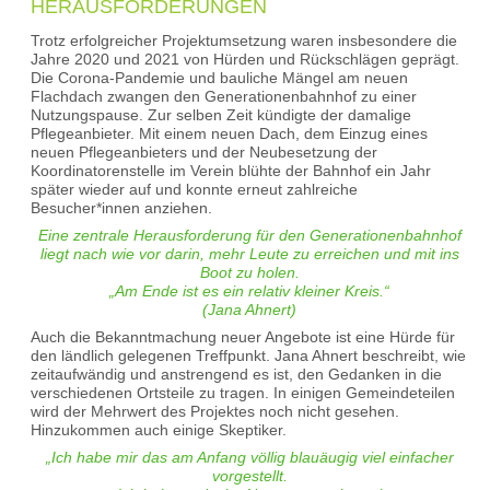
HERAUSFORDERUNGEN
Trotz erfolgreicher Projektumsetzung waren insbesondere die
Jahre 2020 und 2021 von Hürden und Rückschlägen geprägt.
Die Corona-Pandemie und bauliche Mängel am neuen
Flachdach zwangen den Generationenbahnhof zu einer
Nutzungspause. Zur selben Zeit kündigte der damalige
Pflegeanbieter. Mit einem neuen Dach, dem Einzug eines
neuen Pflegeanbieters und der Neubesetzung der
Koordinatorenstelle im Verein blühte der Bahnhof ein Jahr
später wieder auf und konnte erneut zahlreiche
Besucher*innen anziehen.
Eine zentrale Herausforderung für den Generationenbahnhof
liegt nach wie vor darin, mehr Leute zu erreichen und mit ins
Boot zu holen.
„Am Ende ist es ein relativ kleiner Kreis.“
(Jana Ahnert)
Auch die Bekanntmachung neuer Angebote ist eine Hürde für
den ländlich gelegenen Treffpunkt. Jana Ahnert beschreibt, wie
zeitaufwändig und anstrengend es ist, den Gedanken in die
verschiedenen Ortsteile zu tragen. In einigen Gemeindeteilen
wird der Mehrwert des Projektes noch nicht gesehen.
Hinzukommen auch einige Skeptiker.
„Ich habe mir das am Anfang völlig blauäugig viel einfacher
vorgestellt.