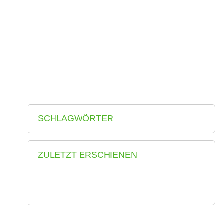
ANGEBOT, NACHFRAGE UND
INSTRUMENTE…
Erdgeschoßzone Wien – Rusak, S. – 2020 Österreich/Wien –
Stadt
WEITERLESEN
SCHLAGWÖRTER
ZULETZT ERSCHIENEN
Angebot, Nachfrage und Instrumente zur
Aktivierung von gewerblichen Leerständen