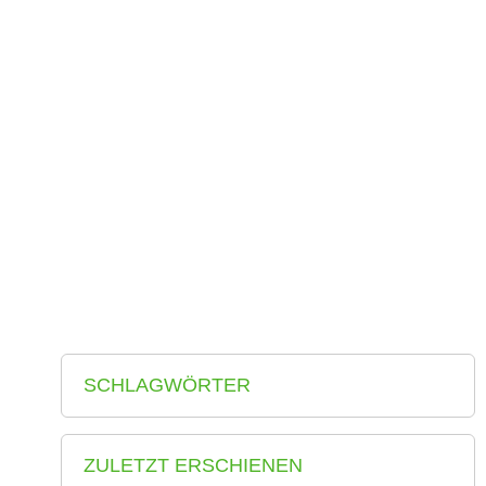
Beiträge zu Flächenmanagement, Daten, Methoden und
Analysen – Eichhorn, Sebastian; Siedentop, Stefan – 2022
Deutschland – allgemein
WEITERLESEN
DIE
FLÄCHENNUTZUNGSPLANUNG
FIT MACHEN…
difu Deutsches Institut für Urbanistik, Bunzel, A. et al – 2023
Deutschland – Kommune
WEITERLESEN
SCHLAGWÖRTER
ZULETZT ERSCHIENEN