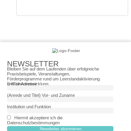
Leerstandmanagement im Ländlichen Raum
NEWSLETTER
Bleiben Sie auf dem Laufenden über erfolgreiche
Praxisbeispiele, Veranstaltungen,
Förderprogramme rund um Leerstandaktivierung
und Innenentwicklung.
E-Mail-Adresse
(Anrede und Titel) Vor- und Zuname
Institution und Funktion
Hiermit akzeptiere ich die
Datenschutzbestimmungen