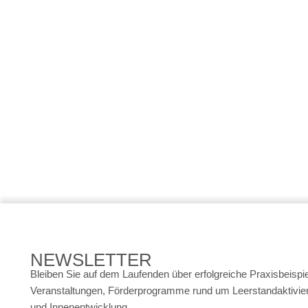
Ein Kind der Wende und die Idee vom Neuanfang W
Zukunft gestaltet Marco Beckendorf, der Bürgerm
entschieden, Schrumpfung nicht als Naturgesetz z
Handeln. Die Gemeinde...
WEITERLESEN
No Comments
NEWSLETTER
Bleiben Sie auf dem Laufenden über erfolgreiche Praxisbeispie
Veranstaltungen, Förderprogramme rund um Leerstandaktivie
und Innenentwicklung.