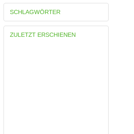
SCHLAGWÖRTER
ZULETZT ERSCHIENEN
Neues Leben auf altem Grund –
wie erst drei, jetzt vier,
Initiator*innen das Alte
Postgelände in Strausberg in ein
Kultur-…
Ein Kind der Wende und die Idee