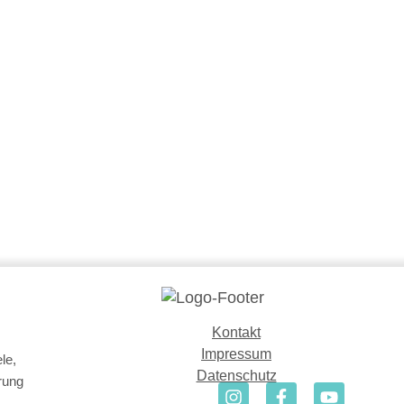
ie ein Bürgermeister mit Mut zur Bodenpolitik
eister der Gemeinde Wiesenburg/Mark, hat sich
u akzeptieren, sondern als einen Auftrag zum
Kontakt
Impressum
le,
Datenschutz
rung