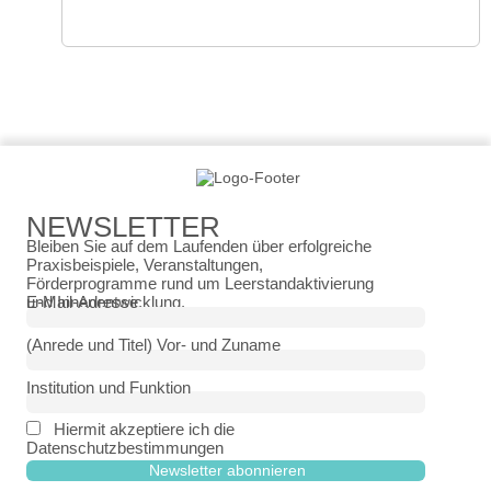
Dörfer beleben, Flächen sparen
NEWSLETTER
Bleiben Sie auf dem Laufenden über erfolgreiche
Praxisbeispiele, Veranstaltungen,
Förderprogramme rund um Leerstandaktivierung
und Innenentwicklung.
E-Mail-Adresse
(Anrede und Titel) Vor- und Zuname
Institution und Funktion
Hiermit akzeptiere ich die
Datenschutzbestimmungen