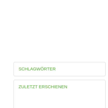
SPAREN
So können Dörfer dem demographischen Wandel Paroli bieten
– Klärle M. – 2014 Bayern – Dorf
WEITERLESEN
BAUKULTUR: FOKUS LAND
Technische Universität München (Hrsg.) – 2018 Bayern – Dorf
WEITERLESEN
SCHLAGWÖRTER
ZULETZT ERSCHIENEN
XPlanung Digitale Bauleitpläne