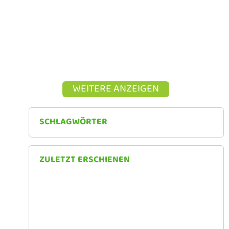
GEMEINSAM
Weitz, S.; Beusker, E. – 2020 NRW – Kommune
WEITERLESEN
WEITERE ANZEIGEN
SCHLAGWÖRTER
ZULETZT ERSCHIENEN
Leerstand: So berechnen Sie die Leerstandsquote
Das lukrative Geschäft mit dem Leerstand